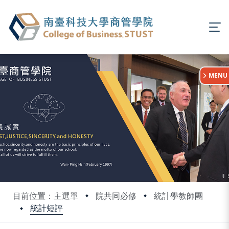
:::
MENU
目前位置：主選單
院共同必修
統計學教師團
統計短評