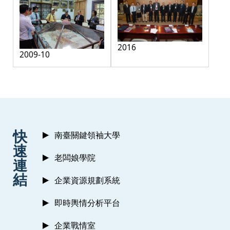
2016
2009-10
:::
快
南臺關鍵領袖大學
速
老闆娘學院
連
結
企業資源規劃系統
即時輿情分析平台
企業戰情室