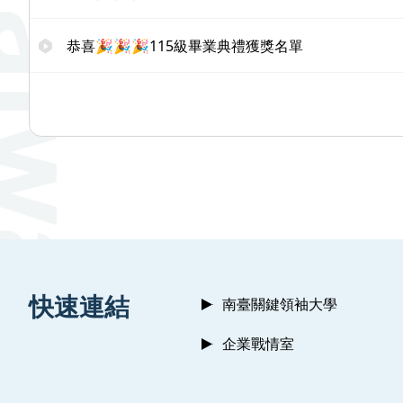
恭喜🎉🎉🎉115級畢業典禮獲獎名單
:::
快速連結
南臺關鍵領袖大學
企業戰情室