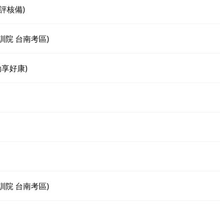
評核備)
訓院 台南考區)
享好康)
訓院 台南考區)