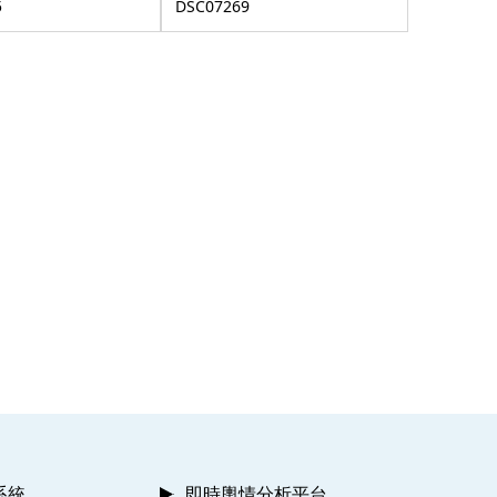
5
DSC07269
系統
即時輿情分析平台