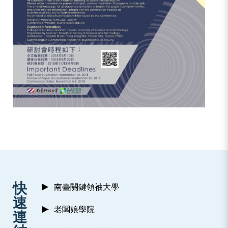
:::
快
南臺關鍵領袖大學
速
老闆娘學院
連